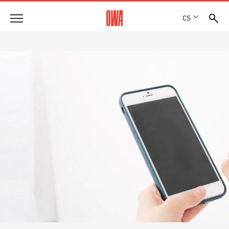
CS
Společnost
OCENĚNÍ A VYZNAMENÁNÍ
Produkty
LOKALITY
PŘEHLED PRODUKTŮ
SHOWROOM 7TH FLOOR
Řešení
ŘÍZENÉ VYHLEDÁVÁNÍ
FUNKCE
TECHNICKÉ VYHLEDÁVÁNÍ
Reference
OBLASTI POUŽITÍ
Technické poradenství
Servis
TEXTY PRO VÝBĚROVÁ ŘÍZENÍ
SOUBORY KE STAŽENÍ
PROHLÁŠENÍ O VLASTNOSTECH (DOP)