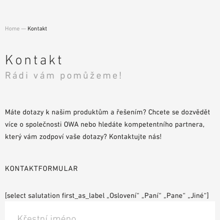
POMŮCKY PRO PLÁNOVÁNÍ
BIM/REVIT KNIHOVNA
Home
—
Kontakt
VIDEA
OBJEDNÁVKA VZORKŮ
Kontakt
Rádi vám pomůžeme!
Máte dotazy k našim produktům a řešením? Chcete se dozvědět
více o společnosti OWA nebo hledáte kompetentního partnera,
který vám zodpoví vaše dotazy? Kontaktujte nás!
KONTAKTFORMULAR
[select salutation first_as_label „Oslovení“ „Paní“ „Pane“ „Jiné“]
Křestní jméno