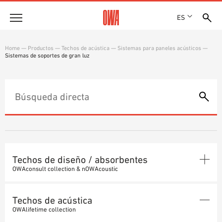
ES
Empresa
Home
—
Productos
—
Techos de acústica
—
Sistemas para paneles acústicos
—
Sistemas de soportes de gran luz
HISTORIA
Productos
PREMIOS
RESUMEN DE PRODUCTOS
EMPLAZAMIENTOS
Soluciones
BÚSQUEDA GUIADA
PRENSA
FUNCIONES
BÚSQUEDA TÉCNICA
SHOWROOM 7TH FLOOR
Referencias
ÁREAS DE UTILIZACIÓN
Asesoramiento técnico
Techos de diseño / absorbentes
OWAconsult collection & nOWAcoustic
Atención al cliente
TECHOS DE DISEÑO
TEXTOS SOBRE LICITACIONES PÚBLICAS
Techos de acústica
DESCARGAS
Techo sin costuras
ABSORBENTES
OWAlifetime collection
DECLARACIÓN DE PRESTACIONES (DOP)
Sistemas