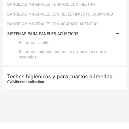
BANDEJAS MINERALES FORRADO CON FIELTRO
AYUDAS DE PLANIFICACIÓN
BANDEJAS MINERALES CON REVESTIMIENTO CROMÁTICO
BIBLIOTECA BIM/REVIT
VÍDEOS
BANDEJAS MINERALES CON ACABADO ARENOSO
PEDIDO DE MUESTRAS
SISTEMAS PARA PANELES ACÚSTICOS
Sistemas visibles
Sistemas independientes de protección contra
incendios
Techos higiénicos y para cuartos húmedos
OWAlifetime collection
BANDEJAS MINERALES
SISTEMAS PARA TECHOS HIGIÉNICOS Y PARA ESPACIOS
HÚMEDOS