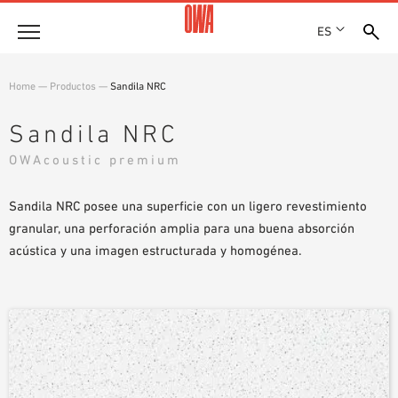
ES
Empresa
Home
—
Productos
—
Sandila NRC
HISTORIA
Productos
Sandila NRC
PREMIOS
RESUMEN DE PRODUCTOS
OWAcoustic premium
EMPLAZAMIENTOS
Soluciones
BÚSQUEDA GUIADA
PRENSA
FUNCIONES
Sandila NRC posee una superficie con un ligero revestimiento
BÚSQUEDA TÉCNICA
SHOWROOM 7TH FLOOR
Referencias
ÁREAS DE UTILIZACIÓN
granular, una perforación amplia para una buena absorción
acústica y una imagen estructurada y homogénea.
Asesoramiento técnico
Atención al cliente
TEXTOS SOBRE LICITACIONES PÚBLICAS
DESCARGAS
DECLARACIÓN DE PRESTACIONES (DOP)