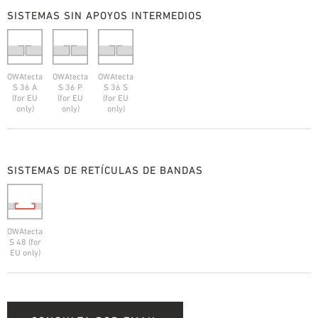
SISTEMAS SIN APOYOS INTERMEDIOS
OWAtecta
OWAtecta
OWAtecta
S 36 A
S 36 P
S 36 S
(for EU
(for EU
(for EU
only)
only)
only)
SISTEMAS DE RETÍCULAS DE BANDAS
OWAtecta
S 48 (for
EU only)