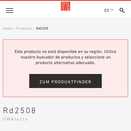
ES
Empresa
Home
—
Productos
—
Rd2508
HISTORIA
Productos
PREMIOS
RESUMEN DE PRODUCTOS
Este producto no está disponible en su región. Utilice
EMPLAZAMIENTOS
Soluciones
nuestro buscador de productos y seleccione un
BÚSQUEDA GUIADA
PRENSA
producto alternativo adecuado.
FUNCIONES
BÚSQUEDA TÉCNICA
SHOWROOM 7TH FLOOR
Referencias
ÁREAS DE UTILIZACIÓN
ZUM PRODUKTFINDER
Asesoramiento técnico
Atención al cliente
Rd2508
TEXTOS SOBRE LICITACIONES PÚBLICAS
OWAtecta
DESCARGAS
DECLARACIÓN DE PRESTACIONES (DOP)