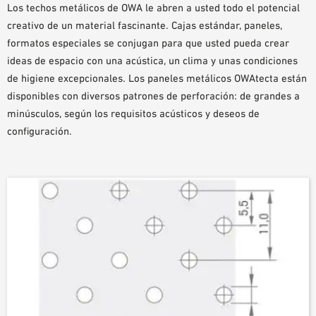
Los techos metálicos de OWA le abren a usted todo el potencial
AYUDAS DE PLANIFICACIÓN
creativo de un material fascinante. Cajas estándar, paneles,
BIBLIOTECA BIM/REVIT
formatos especiales se conjugan para que usted pueda crear
VÍDEOS
ideas de espacio con una acústica, un clima y unas condiciones
PEDIDO DE MUESTRAS
de higiene excepcionales. Los paneles metálicos OWAtecta están
disponibles con diversos patrones de perforación: de grandes a
minúsculos, según los requisitos acústicos y deseos de
configuración.