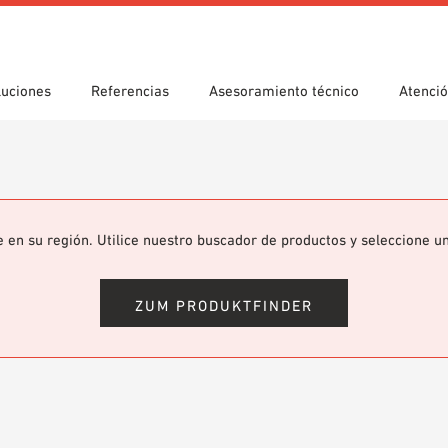
luciones
Referencias
Asesoramiento técnico
Atenció
s
da guiada
e utilización
Emplazamientos
Búsqueda técnica
Declaración de prestaciones
gas
(DoP)
om 7th Floor
eca BIM/REVIT
Vídeos
e en su región. Utilice nuestro buscador de productos y seleccione u
ZUM PRODUKTFINDER