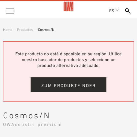
ES
Empresa
Home
—
Productos
—
Cosmos/N
HISTORIA
Productos
PREMIOS
RESUMEN DE PRODUCTOS
Este producto no está disponible en su región. Utilice
EMPLAZAMIENTOS
Soluciones
nuestro buscador de productos y seleccione un
BÚSQUEDA GUIADA
PRENSA
producto alternativo adecuado.
FUNCIONES
BÚSQUEDA TÉCNICA
SHOWROOM 7TH FLOOR
Referencias
ÁREAS DE UTILIZACIÓN
ZUM PRODUKTFINDER
Asesoramiento técnico
Atención al cliente
Cosmos/N
TEXTOS SOBRE LICITACIONES PÚBLICAS
OWAcoustic premium
DESCARGAS
DECLARACIÓN DE PRESTACIONES (DOP)