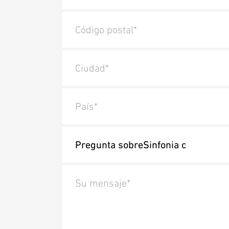
Código postal*
Ciudad*
País*
Su mensaje*