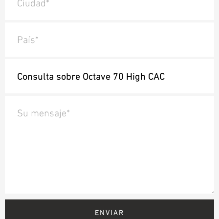
Ciudad*
País*
Su mensaje*