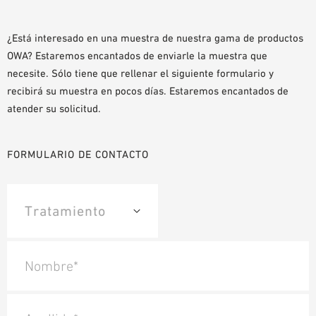
AYUDAS DE PLANIFICACIÓN
BIBLIOTECA BIM/REVIT
¿Está interesado en una muestra de nuestra gama de productos
OWA? Estaremos encantados de enviarle la muestra que
VÍDEOS
necesite. Sólo tiene que rellenar el siguiente formulario y
PEDIDO DE MUESTRAS
recibirá su muestra en pocos días. Estaremos encantados de
atender su solicitud.
FORMULARIO DE CONTACTO
Nombre*