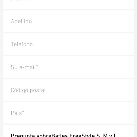
Apellido
Teléfono
Su e-mail*
Código postal
País*