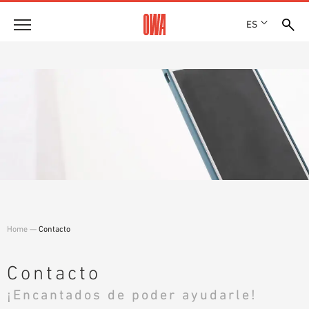
ES
Empresa
HISTORIA
Productos
PREMIOS
RESUMEN DE PRODUCTOS
EMPLAZAMIENTOS
Soluciones
BÚSQUEDA GUIADA
PRENSA
FUNCIONES
BÚSQUEDA TÉCNICA
SHOWROOM 7TH FLOOR
Referencias
ÁREAS DE UTILIZACIÓN
Asesoramiento técnico
Home
—
Contacto
Atención al cliente
TEXTOS SOBRE LICITACIONES PÚBLICAS
Contacto
DESCARGAS
¡Encantados de poder ayudarle!
DECLARACIÓN DE PRESTACIONES (DOP)