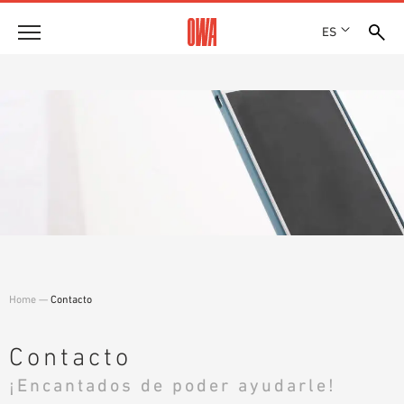
ES
Empresa
HISTORIA
Productos
PREMIOS
RESUMEN DE PRODUCTOS
EMPLAZAMIENTOS
Soluciones
BÚSQUEDA GUIADA
PRENSA
FUNCIONES
BÚSQUEDA TÉCNICA
SHOWROOM 7TH FLOOR
Referencias
ÁREAS DE UTILIZACIÓN
Asesoramiento técnico
Home
—
Contacto
Atención al cliente
TEXTOS SOBRE LICITACIONES PÚBLICAS
Contacto
DESCARGAS
¡Encantados de poder ayudarle!
DECLARACIÓN DE PRESTACIONES (DOP)