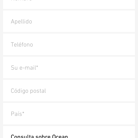
Apellido
Teléfono
Su e-mail*
Código postal
País*