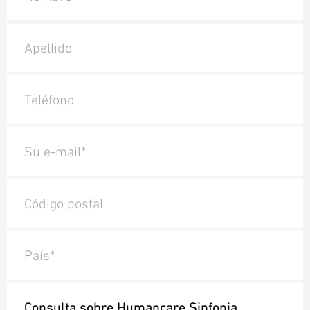
Apellido
Teléfono
Su e-mail*
Código postal
País*