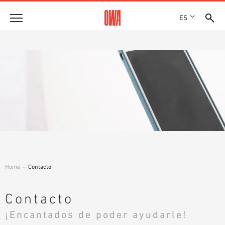
ES
Empresa
HISTORIA
Productos
PREMIOS
RESUMEN DE PRODUCTOS
EMPLAZAMIENTOS
Soluciones
BÚSQUEDA GUIADA
PRENSA
FUNCIONES
BÚSQUEDA TÉCNICA
SHOWROOM 7TH FLOOR
Referencias
ÁREAS DE UTILIZACIÓN
Asesoramiento técnico
Home
—
Contacto
Atención al cliente
TEXTOS SOBRE LICITACIONES PÚBLICAS
Contacto
DESCARGAS
¡Encantados de poder ayudarle!
DECLARACIÓN DE PRESTACIONES (DOP)