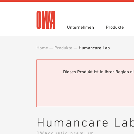
Unternehmen
Produkte
Home
—
Produkte
—
Humancare Lab
Historie
Produktübersicht
Funktionen
Ausschreibungstexte
Jobportal
Auszei
Geführ
Einsatz
Downlo
Nachhaltigkeit
Planungshilfen
OWA gr
BIM/REV
Dieses Produkt ist in Ihrer Region 
Karriere
OWA-Schulungen
Presse
Muster
Humancare La
OWAcoustic premium