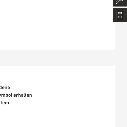
edene
ymbol erhalten
stem.