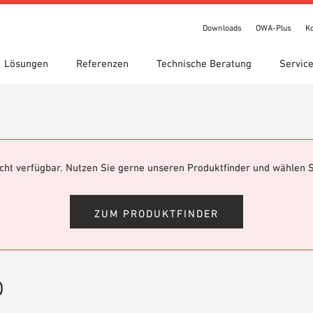
Downloads
OWA-Plus
K
Lösungen
Referenzen
Technische Beratung
Servic
chnungen
te Suche
gebiete
ads
Standorte
Technische Suche
Leistungserklärung (DoP)
een circle
IT Bibliothek
OWA-Plus
Videos
nicht verfügbar. Nutzen Sie gerne unseren Produktfinder und wählen S
bestellung
Showroom 7th Floor
ZUM PRODUKTFINDER
b